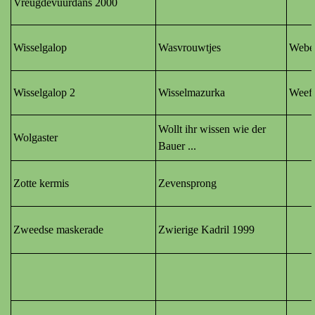
Vreugdevuurdans 2000
Wisselgalop
Wasvrouwtjes
Webe
Wisselgalop 2
Wisselmazurka
Weefs
Wollt ihr wissen wie der
Wolgaster
Bauer ...
Zotte kermis
Zevensprong
Zweedse maskerade
Zwierige Kadril 1999