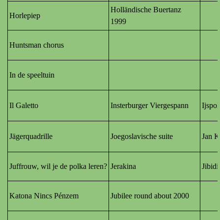
Holländische Buertanz
Horlepiep
1999
Huntsman chorus
In de speeltuin
Il Galetto
Insterburger Viergespann
Ijspo
Jägerquadrille
Joegoslavische suite
Jan K
Juffrouw, wil je de polka leren?
Jerakina
Jibid
Katona Nincs Pénzem
Jubilee round about 2000