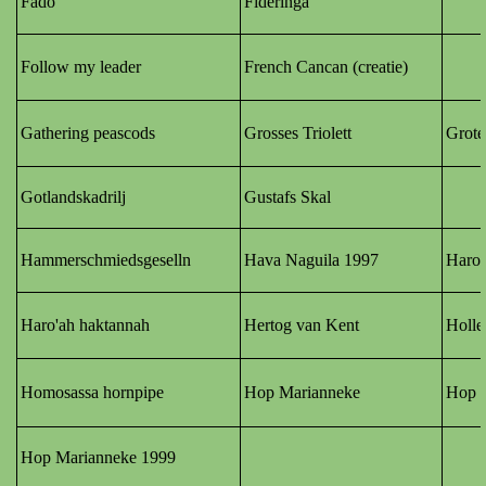
Fado
Fideringa
Follow my leader
French Cancan (creatie)
Gathering peascods
Grosses Triolett
Grote
Gotlandskadrilj
Gustafs Skal
Hammerschmiedsgeselln
Hava Naguila 1997
Haro'
Haro'ah haktannah
Hertog van Kent
Holle
Homosassa hornpipe
Hop Marianneke
Hop 
Hop Marianneke 1999