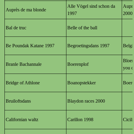
Alle Vögel sind schon da
Auprè
Auprès de ma blonde
1997
2000
Bal de truc
Belle of the ball
Be Poundak Katane 1997
Begroetingsdans 1997
Belgi
Bloe
Branle Bachannale
Boerenplof
you d
Bridge of Athlone
Boanopstekker
Boere
Bruiloftsdans
Blaydon races 2000
Californian waltz
Carillon 1998
Cicil