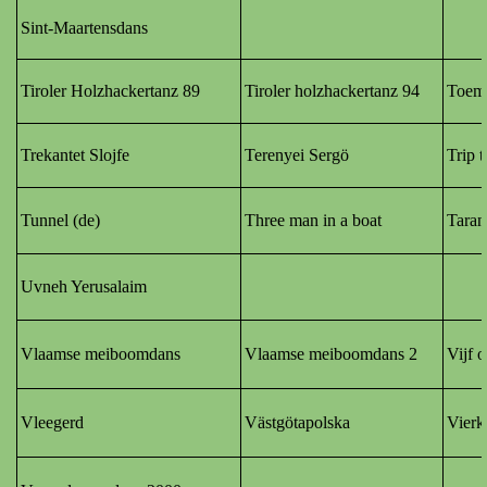
Sint-Maartensdans
Tiroler Holzhackertanz
89
Tiroler holzhackertanz 94
Toem
Trekantet Slojfe
Terenyei Sergö
Trip 
Tunnel (de)
Three man in a boat
Taran
Uvneh Yerusalaim
Vlaamse meiboomdans
Vlaamse meiboomdans 2
Vijf o
Vleegerd
Västgötapolska
Vierk