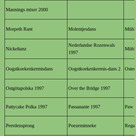
Mannings mixer 2000
Morpeth Rant
Molentjesdans
Mühlr
Nederlandse Rozenwals
Nickeltanz
Mühlr
1997
Oogstkoekenkermisdans
Oogstkoekenkermis-dans 2
O
ste
Ostgötapolska 1997
Over the Bridge 1997
Pattycake Polka 1997
Passanante 1997
Paw 
Peerdensprong
Poezeminneke
Rega