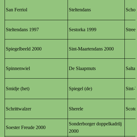
San Ferriol
Steltendans
Schoe
Steltendans 1997
Sestorka 1999
Stree
Spiegelbeeld 2000
Sint-Maartendans 2000
Spinnenwiel
De Slaapmuts
Salta
Smidje (het)
Spiegel (de)
Sint-
Schrittwalzer
Sherele
Scotc
Sonderborger doppelkadrilj
Soester Freude 2000
2000