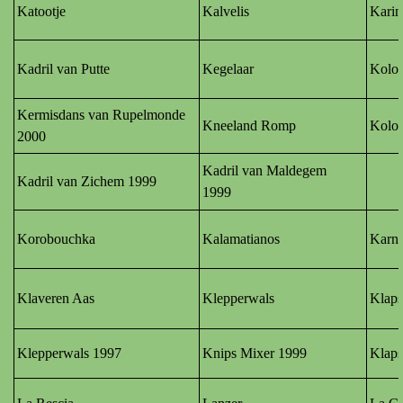
Katootje
Kalvelis
Karin
Kadril van Putte
Kegelaar
Kolo
Kermisdans van Rupelmonde
Kneeland Romp
Kolo
2000
Kadril van Maldegem
Kadril van Zichem 1999
1999
Korobouchka
Kalamatianos
Karna
Klaveren Aas
Klepperwals
Klaps
Klepperwals 1997
Knips Mixer 1999
Klaps