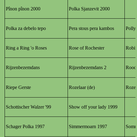
Pînon pînon 2000
Polka Sjanzevit
2000
Polka za debelo tepo
Pera stous pera kambos
Polly
Ring a Ring 'o Roses
Rose of Rochester
Robi
Rijzenbezemdans
Rijzenbezemdans 2
Roodb
Riepe Gerste
Rozelaar (de)
Roze
Schottischer Walzer '99
Show off your lady 1999
Schager Polka 1997
Simmermoarn 1997
Somme