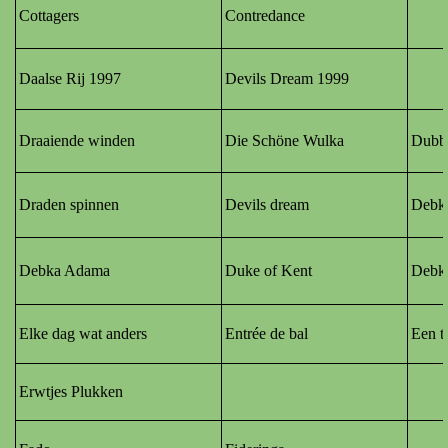
Cottagers
Contredance
Daalse Rij 1997
Devils Dream 1999
Draaiende winden
Die Schöne Wulka
Dubb
Draden spinnen
Devils dream
Debka
Debka Adama
Duke of Kent
Debk
Elke dag wat anders
Entrée de bal
Een t
Erwtjes Plukken