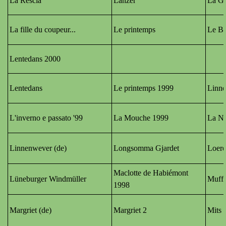
La Rescia
Lanzer
La Ga
La fille du coupeur
...
Le printemps
Le Br
Lentedans 2000
Lentedans
Le printemps 1999
Linn
L'inverno e passato '99
La Mouche 1999
La N
Linnenwever (de)
Longsomma Gjardet
Loere
Maclotte de Habiémont
Lüneburger Windmüller
Muff
1998
Margriet (de)
Margriet 2
Mits 